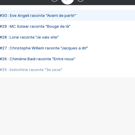
#30 : Eve Angeli raconte "Avant de partir"
#29 : MC Solaar raconte "Bouge de là"
28 : Lorie raconte "Je vais vite"
#27 : Christophe Willem raconte "Jacques a dit"
#26 : Chimène Badi raconte "Entre nous"
#25 : Indochine raconte "3e sexe"
#24 : Zaho raconte "C'est chelou"
#23 : Patrick Bruel raconte "Au café des délices"
#22 : Kyo raconte "Le chemin"
#21 : Nolwenn Leroy raconte "Cassé"
#20 : Patrick Hernandez raconte "Born to be alive"
#19 : Lorie raconte "Près de moi"