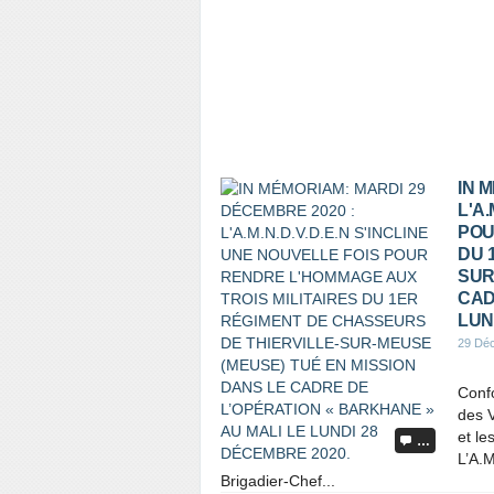
IN 
L'A.
POU
DU 
SUR
CAD
LUN
29 Dé
Confo
des V
et le
…
L’A.
Brigadier-Chef...