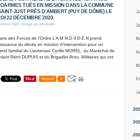
DARMES TUÉS EN MISSION DANS LA COMMUNE
SAINT-JUST PRÈS D’AMBERT (PUY DE DÔME) LE
Ju
DI 22 DÉCEMBRE 2020.
cembre 2020
, Rédigé par amndvden
Ju
aire des Forces de l’Ordre L’A.M.N.D.V.D.E.N prend
M
issance du décès en mission d’intervention pour un
rend familial du Lieutenant Cyrille MOREL, du Maréchal de
Av
udant Rémi DUPUIS et du Brigadier Arno. Militaires qui ont
M
Fé
Repost
0
Ja
20
20
20