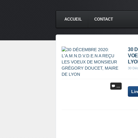
ACCUEIL
CONTACT
30 D
VOE
LYO
30 Dé
…
Lir