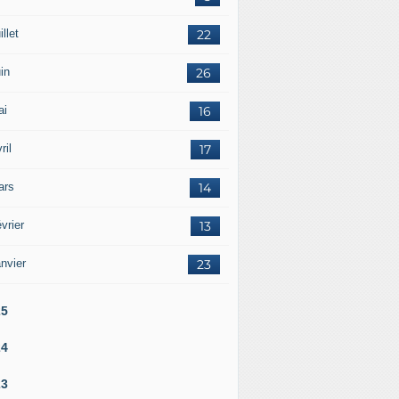
illet
22
in
26
ai
16
ril
17
ars
14
vrier
13
nvier
23
25
24
23