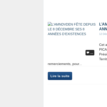
L’A
ANN
12 Dé
Cet a
PICA
…
Prés
Terri
remerciements, pour...
Lire la suite