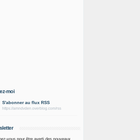
ez-moi
S'abonner au flux RSS
https://amndvden.overblog.com/rss
letter
ez-vous pour être averti des nouveaux