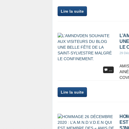
Lire la suite
L’A
UNE
LE 
29 Dé
AMIS
…
AINÉ
COVI
Lire la suite
HOM
EST
S’I