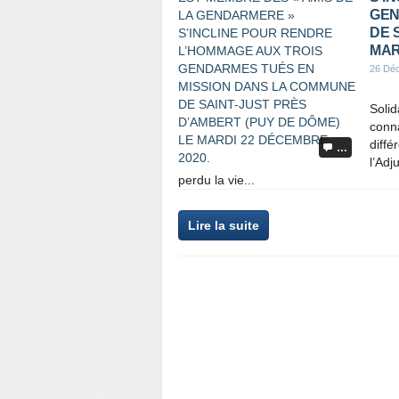
GEN
DE 
MAR
26 Dé
Solid
conna
diffé
…
l’Adj
perdu la vie...
Lire la suite