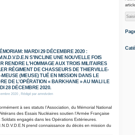
articl
Pag
Caté
MÉMORIAM: MARDI 29 DÉCEMBRE 2020 :
M.N.D.V.D.E.N S'INCLINE UNE NOUVELLE FOIS
R RENDRE L'HOMMAGE AUX TROIS MILITAIRES
1ER RÉGIMENT DE CHASSEURS DE THIERVILLE-
-MEUSE (MEUSE) TUÉ EN MISSION DANS LE
RE DE L’OPÉRATION « BARKHANE » AU MALI LE
DI 28 DÉCEMBRE 2020.
cembre 2020
, Rédigé par amndvden
rmément à ses statuts l’Association, du Mémorial National
étérans des Essais Nucléaires soutien l’Armée Française
s Soldats engagés dans les Opérations Extérieures.
M.N.D.V.D.E.N prend connaissance du décès en mission du