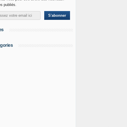
es publiés.
es
gories