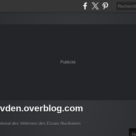
Publicité
vden.overblog.com
ional des Vétérans des Essais Nucléaires