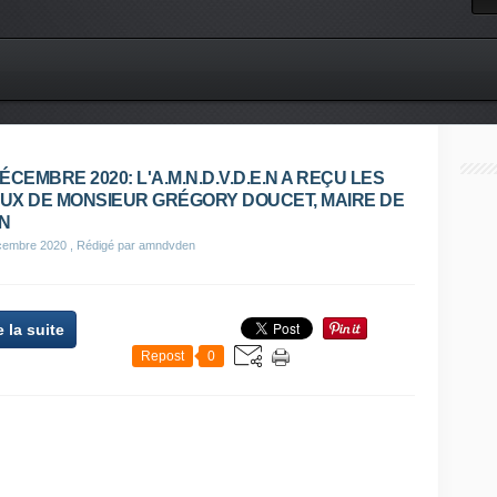
ÉCEMBRE 2020: L'A.M.N.D.V.D.E.N A REÇU LES
UX DE MONSIEUR GRÉGORY DOUCET, MAIRE DE
N
cembre 2020
, Rédigé par amndvden
e la suite
Repost
0