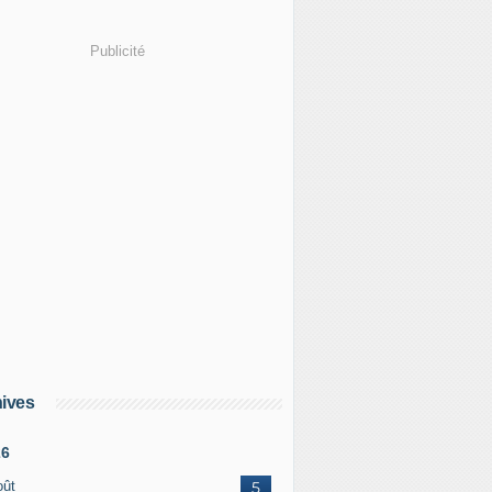
Publicité
ives
26
oût
5