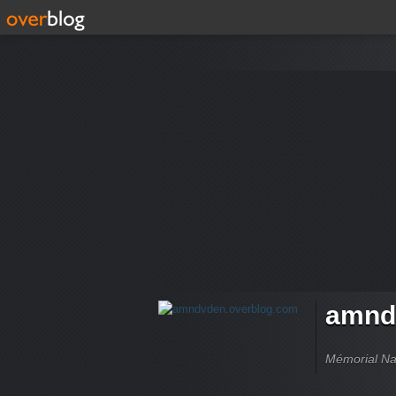
amnd
Mémorial Nat