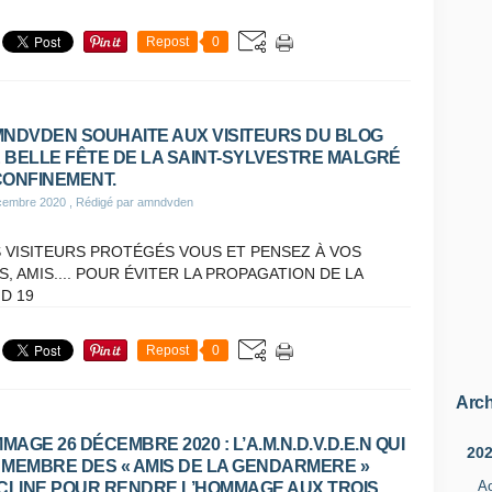
Repost
0
MNDVDEN SOUHAITE AUX VISITEURS DU BLOG
 BELLE FÊTE DE LA SAINT-SYLVESTRE MALGRÉ
CONFINEMENT.
cembre 2020
, Rédigé par amndvden
 VISITEURS PROTÉGÉS VOUS ET PENSEZ À VOS
S, AMIS.... POUR ÉVITER LA PROPAGATION DE LA
D 19
Repost
0
Arch
MAGE 26 DÉCEMBRE 2020 : L’A.M.N.D.V.D.E.N QUI
20
 MEMBRE DES « AMIS DE LA GENDARMERE »
A
NCLINE POUR RENDRE L’HOMMAGE AUX TROIS