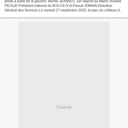
photo à partir de la gauche: Michel JEANNOT, 1er Adjoint au Maire; Roland
PICAUD Président national du M.N.V.E.N et Pascal JOMAIN Directeur
Général des Services Le samedi 27 septembre 2025, le parc du château de
la mairie accueillera une magnifique cérémonie...
Publicité