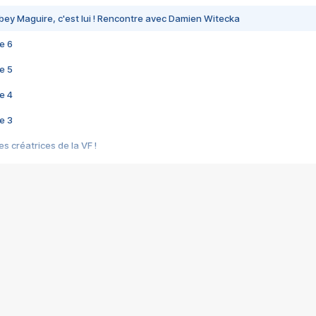
bey Maguire, c'est lui ! Rencontre avec Damien Witecka
e 6
e 5
e 4
e 3
s créatrices de la VF !
e 2
e 1
e Mektoub My Love arrive enfin ! Rencontre avec Shaïn Boumedine et Sal
i : après Toni en famille
elle réalise le bouleversant Dites lui que je l'aime
ais ! Rencontre autour de Vie privée de Rebecca Zlotowski