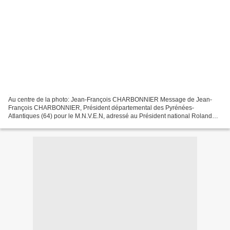
Au centre de la photo: Jean-François CHARBONNIER Message de Jean-
François CHARBONNIER, Président départemental des Pyrénées-
Atlantiques (64) pour le M.N.V.E.N, adressé au Président national Roland
PICAUD Région Nouvelle-Aquitaine – Bayonne (Pyrénées-Atlantiques)...