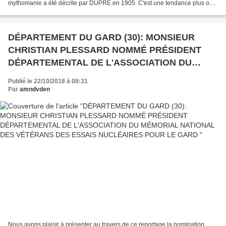
mythomanie a été décrite par DUPRE en 1905. C'est une tendance plus ou
moins volontaire et consciente aux mensonges et à la création de...
DÉPARTEMENT DU GARD (30): MONSIEUR
CHRISTIAN PLESSARD NOMMÉ PRÉSIDENT
DÉPARTEMENTAL DE L'ASSOCIATION DU
MÉMORIAL NATIONAL DES VÉTÉRANS DES
Publié le 22/10/2018 à 08:31
ESSAIS NUCLÉAIRES POUR LE GARD
Par
amndvden
Nous avons plaisir à présenter au travers de ce reportage la nomination