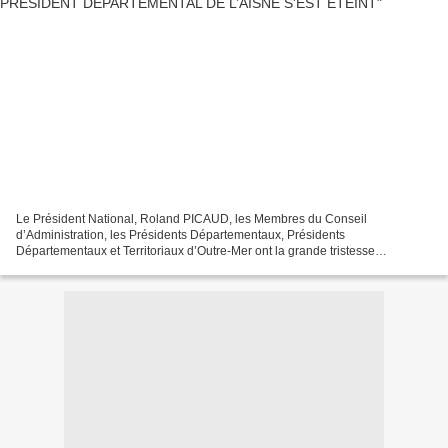
Le Président National, Roland PICAUD, les Membres du Conseil
d’Administration, les Présidents Départementaux, Présidents
Départementaux et Territoriaux d’Outre-Mer ont la grande tristesse
d’annoncer le décès de François DEGLIA NE Président Départemental...