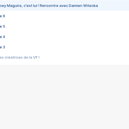
bey Maguire, c'est lui ! Rencontre avec Damien Witecka
e 6
e 5
e 4
e 3
s créatrices de la VF !
e 2
e 1
e Mektoub My Love arrive enfin ! Rencontre avec Shaïn Boumedine et Sal
i : après Toni en famille
elle réalise le bouleversant Dites lui que je l'aime
ais ! Rencontre autour de Vie privée de Rebecca Zlotowski