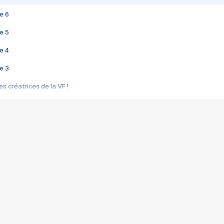
e 6
e 5
e 4
e 3
s créatrices de la VF !
e 2
e 1
e Mektoub My Love arrive enfin ! Rencontre avec Shaïn Boumedine et Sal
i : après Toni en famille
elle réalise le bouleversant Dites lui que je l'aime
ais ! Rencontre autour de Vie privée de Rebecca Zlotowski
 de Marguerite, Grave... Rencontre avec Ella Rumpf