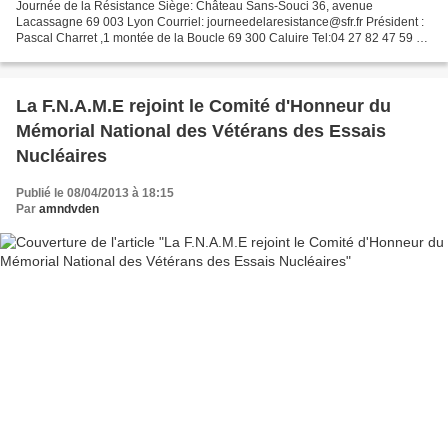
Journée de la Résistance Siège: Château Sans-Souci 36, avenue
Lacassagne 69 003 Lyon Courriel: journeedelaresistance@sfr.fr Président :
Pascal Charret ,1 montée de la Boucle 69 300 Caluire Tel:04 27 82 47 59 ou
06 34 04 32 95 Toute notre gratitude au...
La F.N.A.M.E rejoint le Comité d'Honneur du
Mémorial National des Vétérans des Essais
Nucléaires
Publié le 08/04/2013 à 18:15
Par
amndvden