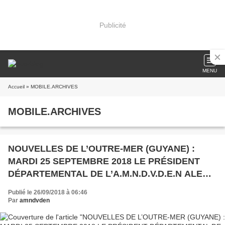
Publicité
MENU
Accueil
» MOBILE.ARCHIVES
MOBILE.ARCHIVES
NOUVELLES DE L’OUTRE-MER (GUYANE) :
MARDI 25 SEPTEMBRE 2018 LE PRÉSIDENT
DÉPARTEMENTAL DE L’A.M.N.D.V.D.E.N ALEX
ACHILLE A. REPRÉSENTÉ L’ASSOCIATION À
Publié le 26/09/2018 à 06:46
L’OCCASION DE LA JOURNÉE NATIONALE
Par
amndvden
D’HOMMAGE AUX HARKIS ET AUX MEMBRES
DES FORMATIONS SUPPLÉTIVES.