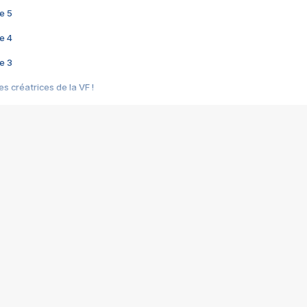
e 5
e 4
e 3
s créatrices de la VF !
e 2
e 1
e Mektoub My Love arrive enfin ! Rencontre avec Shaïn Boumedine et Sal
i : après Toni en famille
elle réalise le bouleversant Dites lui que je l'aime
ais ! Rencontre autour de Vie privée de Rebecca Zlotowski
 de Marguerite, Grave... Rencontre avec Ella Rumpf
 Les Rêveurs, un film intime sur la santé mentale