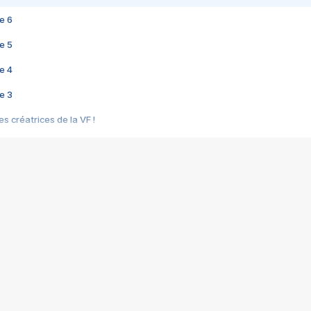
e 6
e 5
e 4
e 3
s créatrices de la VF !
e 2
e 1
e Mektoub My Love arrive enfin ! Rencontre avec Shaïn Boumedine et Sal
i : après Toni en famille
elle réalise le bouleversant Dites lui que je l'aime
ais ! Rencontre autour de Vie privée de Rebecca Zlotowski
 de Marguerite, Grave... Rencontre avec Ella Rumpf