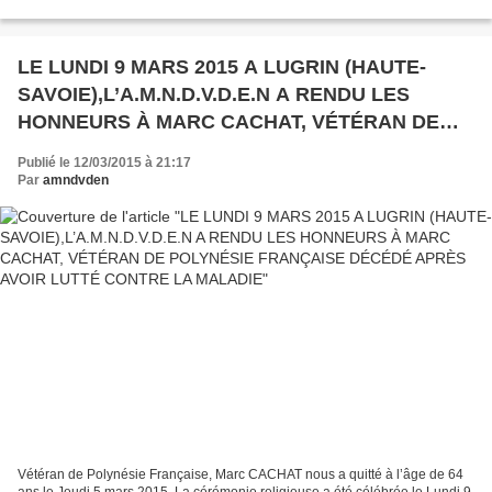
vaisseaux de ligne étaient protégés...
LE LUNDI 9 MARS 2015 A LUGRIN (HAUTE-
SAVOIE),L’A.M.N.D.V.D.E.N A RENDU LES
HONNEURS À MARC CACHAT, VÉTÉRAN DE
POLYNÉSIE FRANÇAISE DÉCÉDÉ APRÈS
Publié le 12/03/2015 à 21:17
AVOIR LUTTÉ CONTRE LA MALADIE
Par
amndvden
Vétéran de Polynésie Française, Marc CACHAT nous a quitté à l’âge de 64
ans le Jeudi 5 mars 2015. La cérémonie religieuse a été célébrée le Lundi 9