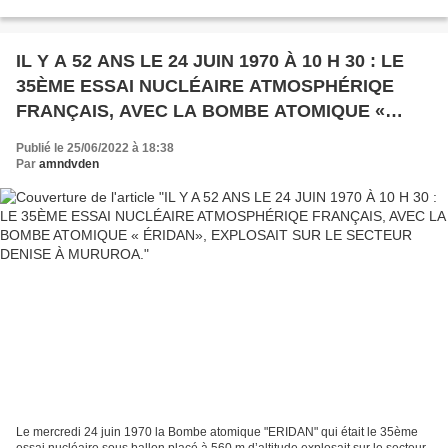
de faire des bouteilles de...
IL Y A 52 ANS LE 24 JUIN 1970 À 10 H 30 : LE
35ÈME ESSAI NUCLÉAIRE ATMOSPHÉRIQE
FRANÇAIS, AVEC LA BOMBE ATOMIQUE «
ÉRIDAN», EXPLOSAIT SUR LE SECTEUR
Publié le 25/06/2022 à 18:38
DENISE À MURUROA.
Par
amndvden
Le mercredi 24 juin 1970 la Bombe atomique "ERIDAN" qui était le 35ème
essai nucléaire sous ballon placé à 560 m d’altitude explosait sur le secteur