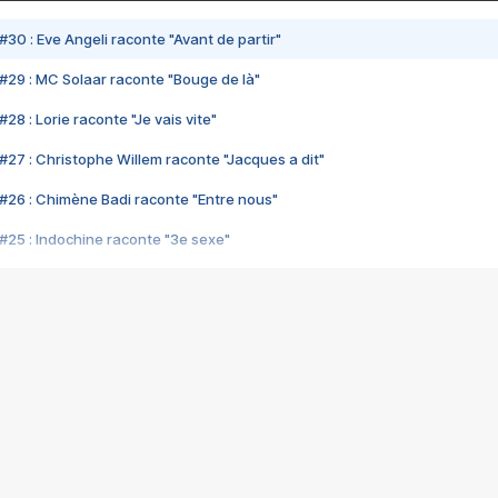
#30 : Eve Angeli raconte "Avant de partir"
#29 : MC Solaar raconte "Bouge de là"
28 : Lorie raconte "Je vais vite"
#27 : Christophe Willem raconte "Jacques a dit"
#26 : Chimène Badi raconte "Entre nous"
#25 : Indochine raconte "3e sexe"
#24 : Zaho raconte "C'est chelou"
#23 : Patrick Bruel raconte "Au café des délices"
#22 : Kyo raconte "Le chemin"
#21 : Nolwenn Leroy raconte "Cassé"
#20 : Patrick Hernandez raconte "Born to be alive"
#19 : Lorie raconte "Près de moi"