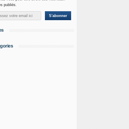
es publiés.
es
gories