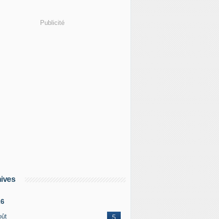
Publicité
ives
26
oût
5