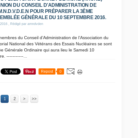
NION DU CONSEIL D’ADMINISTRATION DE
.M.N.D.V.D.E.N POUR PRÉPARER LA 3ÈME
EMBLÉE GÉNÉRALE DU 10 SEPTEMBRE 2016.
 2016
, Rédigé par amndvden
embres du Conseil d’Administration de l’Association du
ial National des Vétérans des Essais Nucléaires se sont
e Générale Ordinaire qui aura lieu le Samedi 10
-----------...
Repost
0
1
2
>
>>