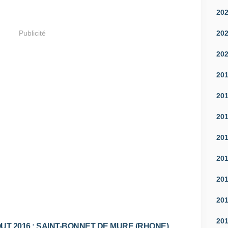
20
20
Publicité
20
20
20
20
20
20
20
20
20
OUT 2016 : SAINT-BONNET DE MURE (RHONE)