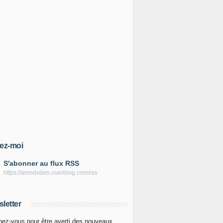
ez-moi
S'abonner au flux RSS
https://amndvden.overblog.com/rss
letter
ez-vous pour être averti des nouveaux