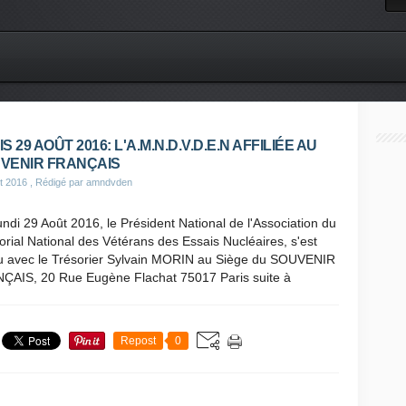
S 29 AOÛT 2016: L'A.M.N.D.V.D.E.N AFFILIÉE AU
VENIR FRANÇAIS
t 2016
, Rédigé par amndvden
ndi 29 Août 2016, le Président National de l'Association du
ial National des Vétérans des Essais Nucléaires, s'est
u avec le Trésorier Sylvain MORIN au Siège du SOUVENIR
ÇAIS, 20 Rue Eugène Flachat 75017 Paris suite à
Repost
0