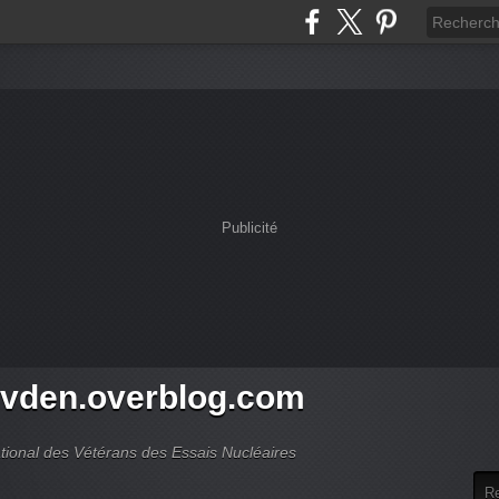
Publicité
vden.overblog.com
ional des Vétérans des Essais Nucléaires