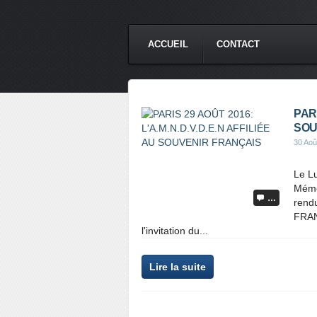
ACCUEIL
CONTACT
PARI
SOU
30 Aoû
Le Lu
Mémor
…
rend
FRAN
l'invitation du...
Lire la suite