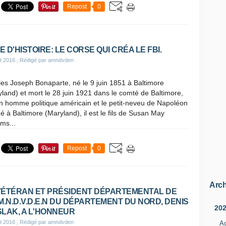
Repost
0
E D'HISTOIRE: LE CORSE QUI CRÉA LE FBI.
t 2016
, Rédigé par amndvden
es Joseph Bonaparte, né le 9 juin 1851 à Baltimore
land) et mort le 28 juin 1921 dans le comté de Baltimore,
n homme politique américain et le petit-neveu de Napoléon
Né à Baltimore (Maryland), il est le fils de Susan May
ams...
Repost
0
Arch
VÉTÉRAN ET PRÉSIDENT DÉPARTEMENTAL DE
.M.N.D.V.D.E.N DU DÉPARTEMENT DU NORD, DENIS
20
SLAK, A L'HONNEUR
t 2016
, Rédigé par amndvden
A