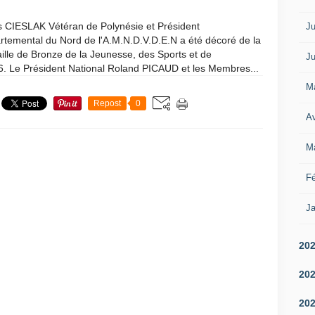
s CIESLAK Vétéran de Polynésie et Président
Ju
rtemental du Nord de l'A.M.N.D.V.D.E.N a été décoré de la
lle de Bronze de la Jeunesse, des Sports et de
Ju
016. Le Président National Roland PICAUD et les Membres...
M
Repost
0
Av
M
Fé
Ja
20
20
20