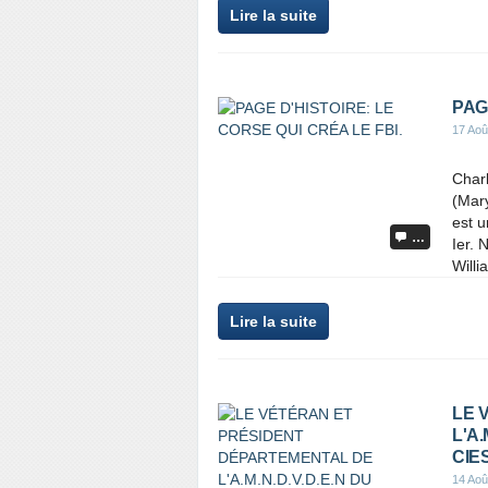
Lire la suite
PAG
17 Aoû
Charl
(Mary
est u
…
Ier. 
Willi
Lire la suite
LE 
L'A
CIE
14 Aoû