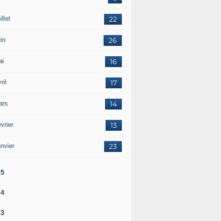
illet
22
in
26
ai
16
ril
17
ars
14
vrier
13
nvier
23
25
24
23