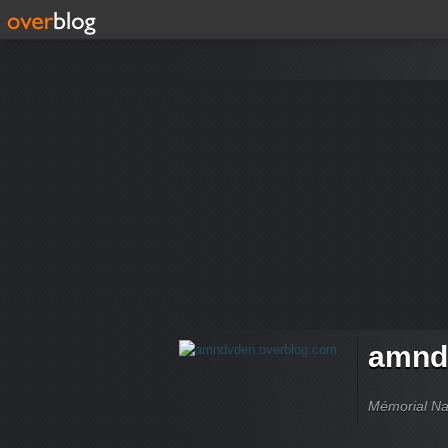
amnd
Mémorial Nat