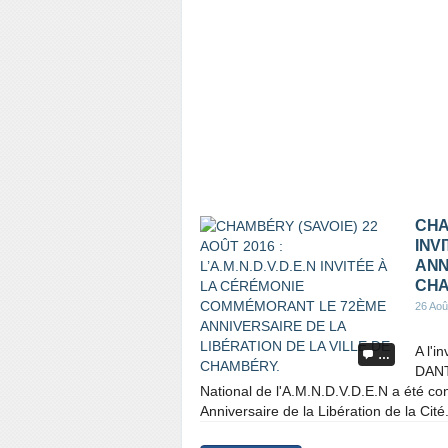
CHAM
INV
ANN
CHA
26 Aoû
A l'i
…
DANT
National de l'A.M.N.D.V.D.E.N a été c
Anniversaire de la Libération de la Cité.