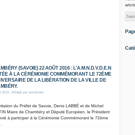
articl
Pag
Caté
BÉRY (SAVOIE) 22 AOÛT 2016 : L’A.M.N.D.V.D.E.N
ITÉE À LA CÉRÉMONIE COMMÉMORANT LE 72ÈME
IVERSAIRE DE LA LIBÉRATION DE LA VILLE DE
MBÉRY.
t 2016
, Rédigé par amndvden
nvitation du Préfet de Savoie, Denis LABBÉ et de Michel
IN Maire de Chambéry et Député Européen, le Président
onvié à participer à la Cérémonie Commémorant le 72ème
..