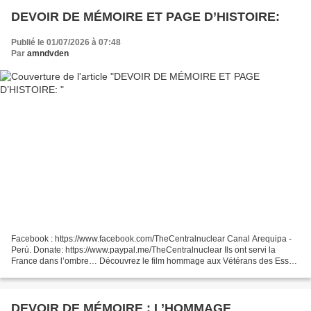
DEVOIR DE MÉMOIRE ET PAGE D’HISTOIRE:
Publié le 01/07/2026 à 07:48
Par
amndvden
Facebook : https://www.facebook.com/TheCentralnuclear Canal Arequipa -
Perú. Donate: https://www.paypal.me/TheCentralnuclear Ils ont servi la
France dans l’ombre… Découvrez le film hommage aux Vétérans des Essais
Nucléaires Français Certaines pages de...
DEVOIR DE MÉMOIRE : L’HOMMAGE