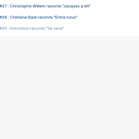
#27 : Christophe Willem raconte "Jacques a dit"
#26 : Chimène Badi raconte "Entre nous"
#25 : Indochine raconte "3e sexe"
#24 : Zaho raconte "C'est chelou"
#23 : Patrick Bruel raconte "Au café des délices"
#22 : Kyo raconte "Le chemin"
#21 : Nolwenn Leroy raconte "Cassé"
#20 : Patrick Hernandez raconte "Born to be alive"
#19 : Lorie raconte "Près de moi"
#18 : Michael Jones raconte "A nos actes manqués" (avec Jean-Jacque
#17 : Khaled raconte "Aïcha"
#16 : Corneille raconte "Parce qu'on vient de loin"