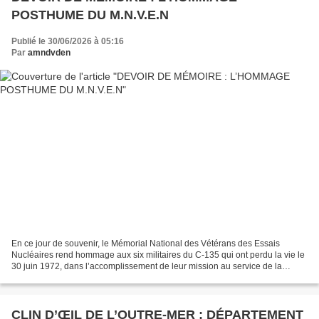
POSTHUME DU M.N.V.E.N
Publié le 30/06/2026 à 05:16
Par
amndvden
En ce jour de souvenir, le Mémorial National des Vétérans des Essais
Nucléaires rend hommage aux six militaires du C-135 qui ont perdu la vie le
30 juin 1972, dans l’accomplissement de leur mission au service de la
France. Nous ne sommes pas réunis pour...
CLIN D’ŒIL DE L’OUTRE-MER : DÉPARTEMENT