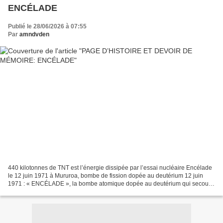
ENCÉLADE
Publié le 28/06/2026 à 07:55
Par
amndvden
440 kilotonnes de TNT est l’énergie dissipée par l’essai nucléaire Encélade
le 12 juin 1971 à Mururoa, bombe de fission dopée au deutérium 12 juin
1971 : « ENCÉLADE », la bombe atomique dopée au deutérium qui secoua
Mururoa Le 12 juin 1971, à 10 h 15,...