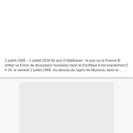
2 juillet 1966 – 2 juillet 2026 60 ans d’Aldébaran : le jour où la France fit
entrer sa Force de dissuasion nucléaire dans le Pacifique Il est exactement 5
h 34, le samedi 2 juillet 1966. Au-dessus du lagon de Mururoa, dans le
secteur « Dindon », une...