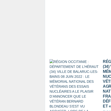
RÉG
(34)
MÉM
NUC
VÉT
AGR
NAT
FRA
DÉF
ET 