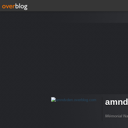
amnd
Mémorial Nat