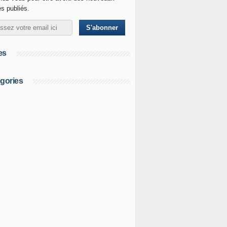
es publiés.
es
gories