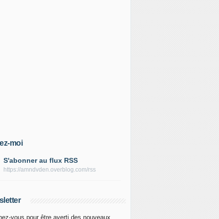
ez-moi
S'abonner au flux RSS
https://amndvden.overblog.com/rss
letter
ez-vous pour être averti des nouveaux