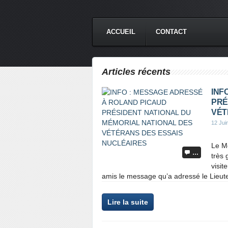
ACCUEIL
CONTACT
Articles récents
INF
PRÉ
VÉT
12 Jui
Le Mé
…
très 
visit
amis le message qu’a adressé le Lieu
Lire la suite