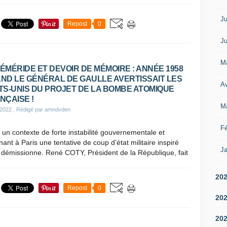
Ju
Repost
0
Ju
M
ÉMÉRIDE ET DEVOIR DE MÉMOIRE : ANNÉE 1958
ND LE GÉNÉRAL DE GAULLE AVERTISSAIT LES
Av
TS-UNIS DU PROJET DE LA BOMBE ATOMIQUE
NÇAISE !
M
 2022
, Rédigé par amndvden
Fé
un contexte de forte instabilité gouvernementale et
nant à Paris une tentative de coup d’état militaire inspiré
Ja
 démissionne. René COTY, Président de la République, fait
20
Repost
0
20
20