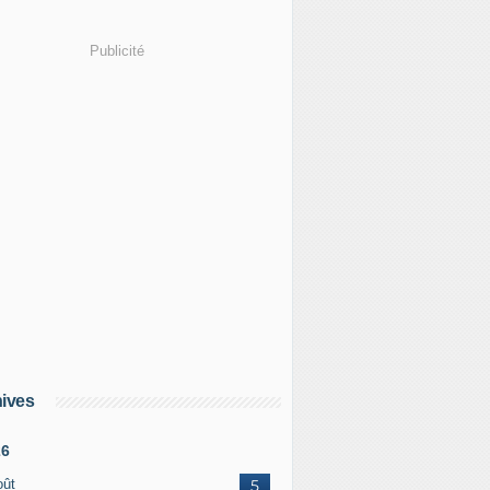
Publicité
ives
26
oût
5