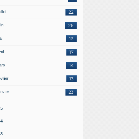
illet
22
in
26
ai
16
ril
17
ars
14
vrier
13
nvier
23
25
24
23