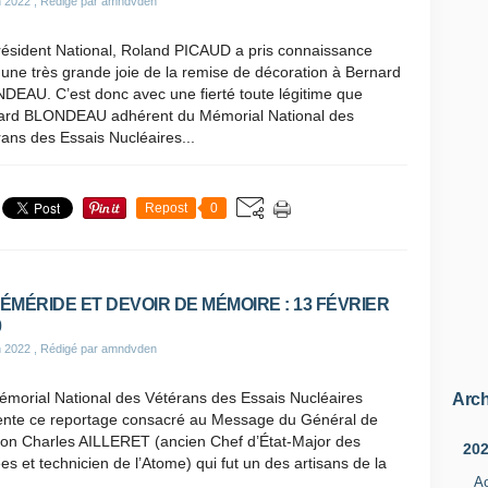
n 2022
, Rédigé par amndvden
résident National, Roland PICAUD a pris connaissance
une très grande joie de la remise de décoration à Bernard
DEAU. C’est donc avec une fierté toute légitime que
ard BLONDEAU adhérent du Mémorial National des
ans des Essais Nucléaires...
Repost
0
ÉMÉRIDE ET DEVOIR DE MÉMOIRE : 13 FÉVRIER
0
n 2022
, Rédigé par amndvden
émorial National des Vétérans des Essais Nucléaires
Arch
ente ce reportage consacré au Message du Général de
sion Charles AILLERET (ancien Chef d’État-Major des
20
s et technicien de l’Atome) qui fut un des artisans de la
A