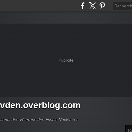
Publicité
vden.overblog.com
ional des Vétérans des Essais Nucléaires