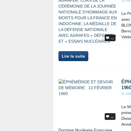
11 Jui
Le P
avec 
BLON
Bern
Vétér
…
Lire la suite
ÉPH
196
11 Jui
Le M
prés
…
Divi
Armée
Doctrine Nucléaire Française....