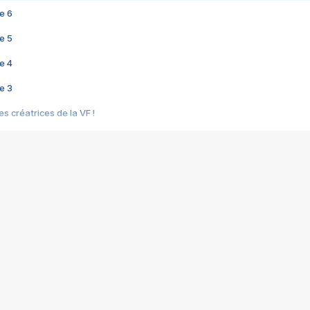
e 6
e 5
e 4
e 3
s créatrices de la VF !
e 2
e 1
e Mektoub My Love arrive enfin ! Rencontre avec Shaïn Boumedine et Sal
i : après Toni en famille
elle réalise le bouleversant Dites lui que je l'aime
ais ! Rencontre autour de Vie privée de Rebecca Zlotowski
 de Marguerite, Grave... Rencontre avec Ella Rumpf