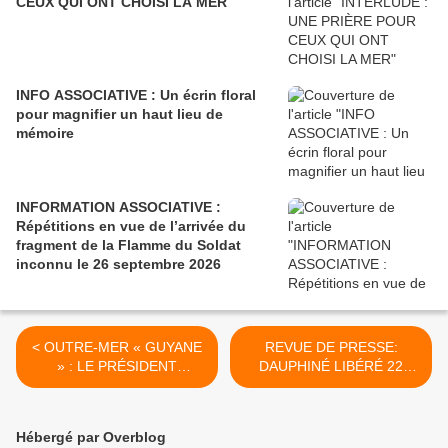
CEUX QUI ONT CHOISI LA MER
INFO ASSOCIATIVE : Un écrin floral
pour magnifier un haut lieu de
mémoire
INFORMATION ASSOCIATIVE :
Répétitions en vue de l’arrivée du
fragment de la Flamme du Soldat
inconnu le 26 septembre 2026
< OUTRE-MER « GUYANE
REVUE DE PRESSE:
» : LE PRÉSIDENT
DAUPHINÉ LIBÉRÉ 22
DÉPARTEMENTAL ALEX
AOÛT 2018 >
ACHILLE A REPRÉSENTÉ
L’A.M.N.D.V.D.E.N LORS
Hébergé par Overblog
DE LA CÉRÉMONIE