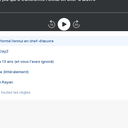
nsformé l’ennui en chef-d’œuvre
 DayZ
 a 13 ans (et vous l'avez ignoré)
e (littéralement)
im Rayan
 toutes les règles
s les jeux vidéo
us choquant de Rockstar ? - Le scandale BULLY
e plus moche de Steam