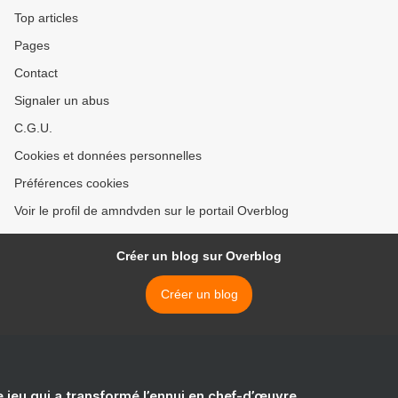
CONSACRÉE À LA
Top articles
JOURNÉE NATIONALE À
Pages
LA MÉMOIRE DES CRIMES
RACISTES ET
Contact
ANTISÉMITES.
Signaler un abus
C.G.U.
Cookies et données personnelles
Préférences cookies
Voir le profil de amndvden sur le portail Overblog
Créer un blog sur Overblog
Créer un blog
e jeu qui a transformé l’ennui en chef-d’œuvre